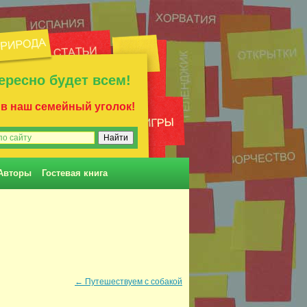
ересно будет всем!
 в наш семейный уголок!
Авторы
Гостевая книга
←
Путешествуем с собакой