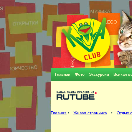
Главная
Фото
Экскурсии
Всякая в
Главная
•
Живая страничка
•
Отдых с