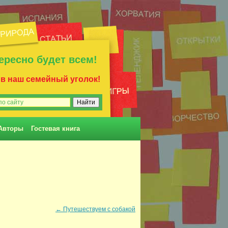
ересно будет всем!
 в наш семейный уголок!
Авторы
Гостевая книга
←
Путешествуем с собакой