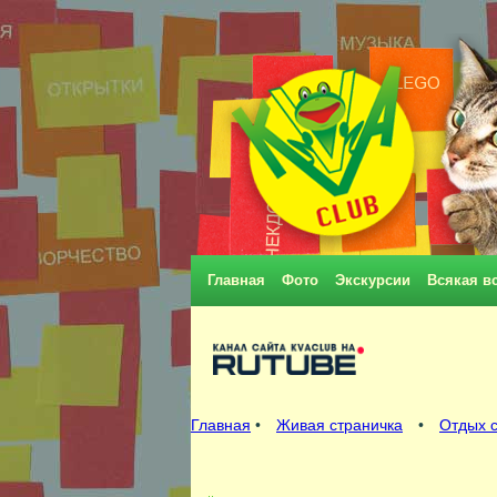
Главная
Фото
Экскурсии
Всякая в
Главная
•
Живая страничка
•
Отдых с