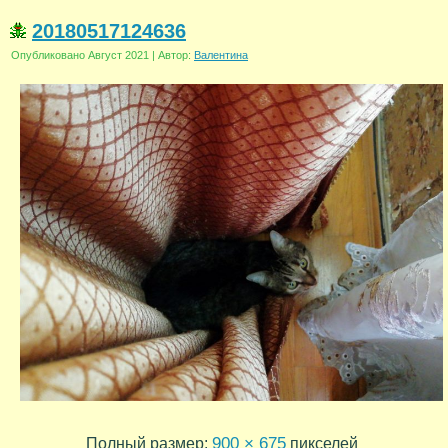
20180517124636
Опубликовано
Август 2021
|
Автор:
Валентина
900 × 675
Полный размер:
пикселей