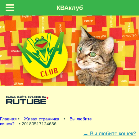
КВАклуб
Главная
•
Живая страничка
•
Вы любите
кошек?
• 20180517124636
←
Вы любите кошек?