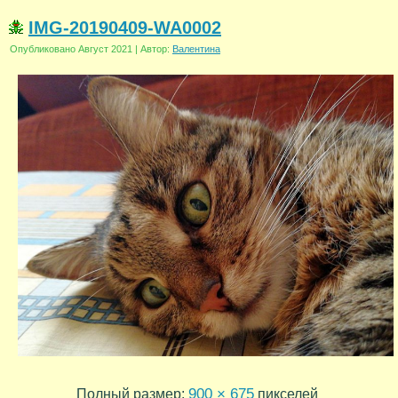
IMG-20190409-WA0002
Опубликовано
Август 2021
|
Автор:
Валентина
900 × 675
Полный размер:
пикселей