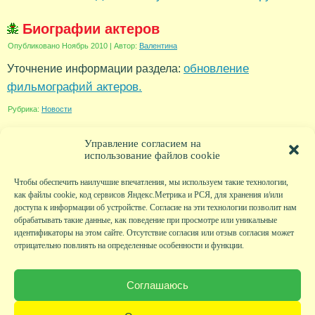
Биографии актеров
Опубликовано
Ноябрь 2010
|
Автор:
Валентина
обновление
Уточнение информации раздела:
фильмографий актеров.
Рубрика:
Новости
Управление согласием на
использование файлов cookie
Чтобы обеспечить наилучшие впечатления, мы используем такие технологии,
как файлы cookie, код сервисов Яндекс.Метрика и РСЯ, для хранения и/или
доступа к информации об устройстве. Согласие на эти технологии позволит нам
обрабатывать такие данные, как поведение при просмотре или уникальные
идентификаторы на этом сайте. Отсутствие согласия или отзыв согласия может
отрицательно повлиять на определенные особенности и функции.
Главная
|
Фото
|
Экскурсии
|
Всякая всячина
|
Детский клуб
|
Хобби-клуб
|
Живая
страничка
|
Новости
|
Авторы
|
Гостевая книга
|
Контакты
|
Друзья сайта
|
Карта
Соглашаюсь
сайта
© KVAclub.ru, 2008-2026. Все права защищены.