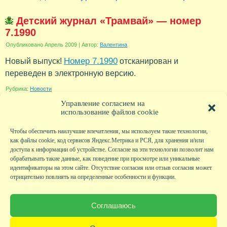
Детский журнал «Трамвай» — номер
7.1990
Опубликовано
Апрель 2009
|
Автор:
Валентина
Номер 7.1990
Новый выпуск!
отсканирован и
переведен в электронную версию.
Рубрика:
Новости
Управление согласием на
использование файлов cookie
Чтобы обеспечить наилучшие впечатления, мы используем такие технологии,
как файлы cookie, код сервисов Яндекс.Метрика и РСЯ, для хранения и/или
доступа к информации об устройстве. Согласие на эти технологии позволит нам
обрабатывать такие данные, как поведение при просмотре или уникальные
идентификаторы на этом сайте. Отсутствие согласия или отзыв согласия может
отрицательно повлиять на определенные особенности и функции.
Главная
|
Фото
|
Экскурсии
|
Всякая всячина
|
Детский клуб
|
Хобби-клуб
|
Живая
страничка
|
Новости
|
Авторы
|
Гостевая книга
|
Контакты
|
Друзья сайта
|
Карта
Соглашаюсь
сайта
© KVAclub.ru, 2008-2026. Все права защищены.