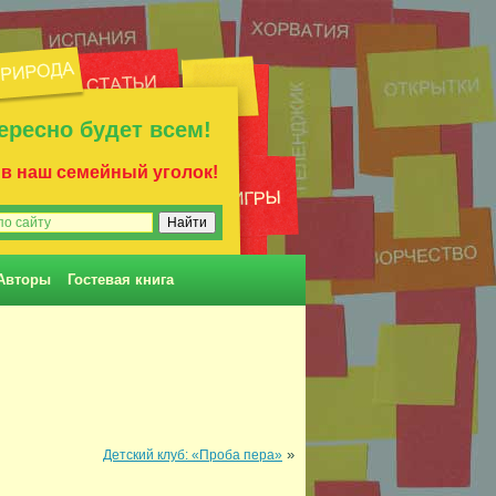
ересно будет всем!
 в наш семейный уголок!
Авторы
Гостевая книга
»
Детский клуб: «Проба пера»