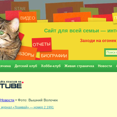
Сайт для всей семьи — инт
Заходи на огонек
сячина
Детский клуб
Хобби-клуб
Живая страничка
Новости
•
Новости
• Фото: Вышний Волочек
й журнал «Трамвай» — номер 2.1991