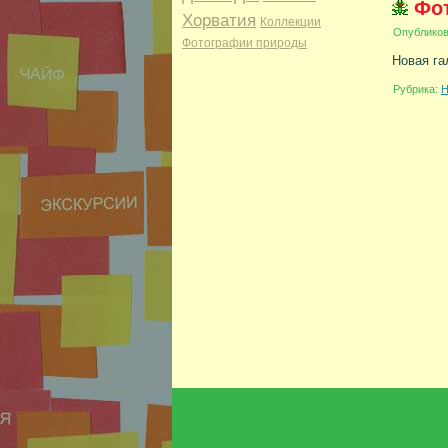
Фо
Хорватия
Коллекции
Опублико
Фотографии природы
Новая г
Рубрика:
Н