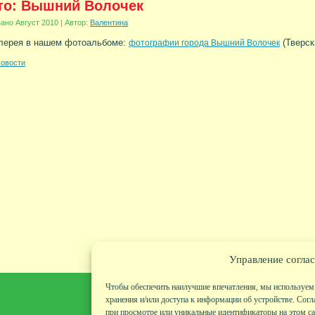
то: Вышний Волочек
вано
Август 2010
|
Автор:
Валентина
алерея в нашем фотоальбоме:
(Тверск
фотографии города Вышний Волочек
овости
Управление соглас
Чтобы обеспечить наилучшие впечатления, мы используем 
хранения и/или доступа к информации об устройстве. Согл
при просмотре или уникальные идентификаторы на этом сай