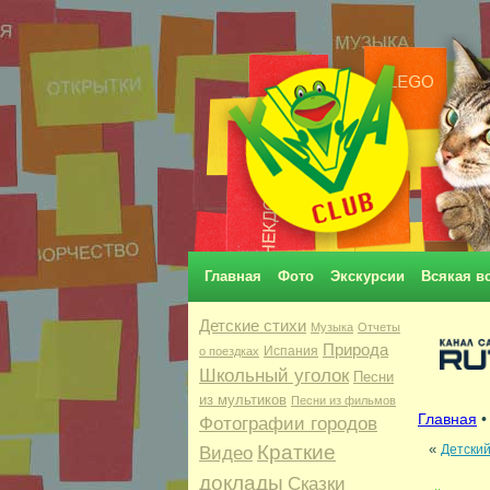
Главная
Фото
Экскурсии
Всякая в
Детские стихи
Музыка
Отчеты
Природа
Испания
о поездках
Школьный уголок
Песни
из мультиков
Песни из фильмов
Главная
Фотографии городов
Краткие
«
Детски
Видео
доклады
Сказки