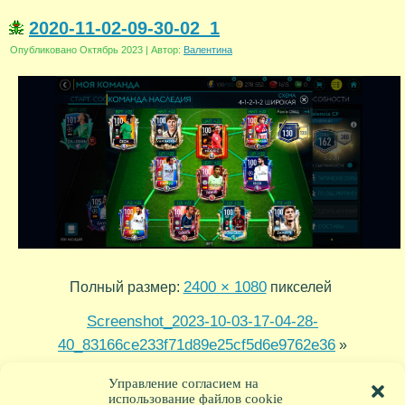
2020-11-02-09-30-02_1
Опубликовано
Октябрь 2023
|
Автор:
Валентина
2400 × 1080
Полный размер:
пикселей
Screenshot_2023-10-03-17-04-28-
40_83166ce233f71d89e25cf5d6e9762e36
»
2023-09-25 22-06-04
«
Управление согласием на
использование файлов cookie