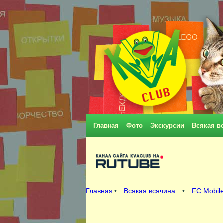
Главная
Фото
Экскурсии
Всякая в
Главная
•
Всякая всячина
•
FC Mobile