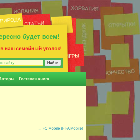
ересно будет всем!
 в наш семейный уголок!
Авторы
Гостевая книга
←
FC Mobile (FIFA Mobile)