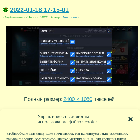
2022-01-18 17-15-01
Опубликовано
Январь 2022
|
Автор:
Валентина
2400 × 1080
Полный размер:
пикселей
2022-01-18 17-15-10
2022-01-18 17-13-36
»
«
Управление согласием на
использование файлов cookie
Чтобы обеспечить наилучшие впечатления, мы используем такие технологии,
как файлы cookie, код сервисов Яндекс.Метрика и РСЯ, для хранения и/или