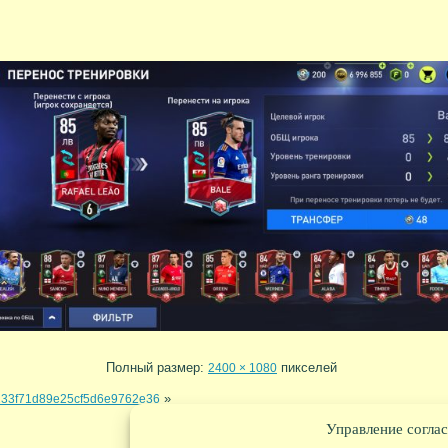
Полный размер:
пикселей
2400 × 1080
»
233f71d89e25cf5d6e9762e36
Управление соглас