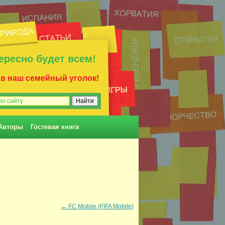
ересно будет всем!
 в наш семейный уголок!
Авторы
Гостевая книга
←
FC Mobile (FIFA Mobile)