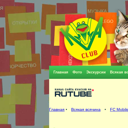
Главная
Фото
Экскурсии
Всякая в
Главная
•
Всякая всячина
•
FC Mobile