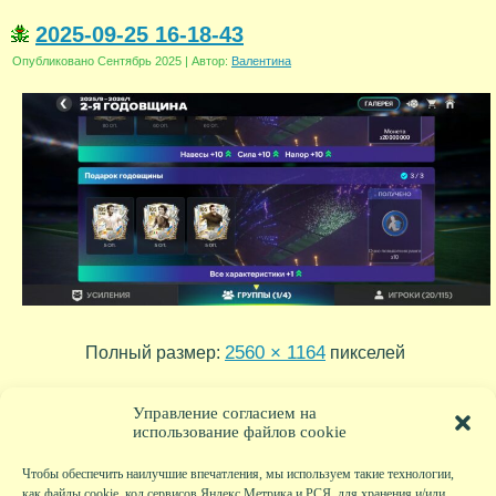
2025-09-25 16-18-43
Опубликовано
Сентябрь 2025
|
Автор:
Валентина
2560 × 1164
Полный размер:
пикселей
2025-09-25-08-16-01
2025-09-25-16-18-59
»
«
Управление согласием на
использование файлов cookie
Чтобы обеспечить наилучшие впечатления, мы используем такие технологии,
как файлы cookie, код сервисов Яндекс.Метрика и РСЯ, для хранения и/или