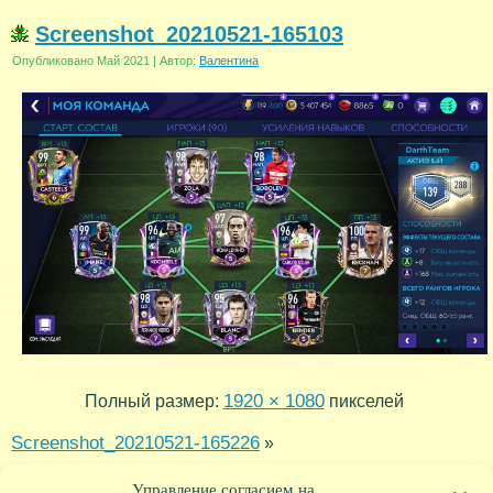
Screenshot_20210521-165103
Опубликовано
Май 2021
|
Автор:
Валентина
1920 × 1080
Полный размер:
пикселей
Screenshot_20210521-165226
»
Screenshot_20210521-165050
«
Управление согласием на