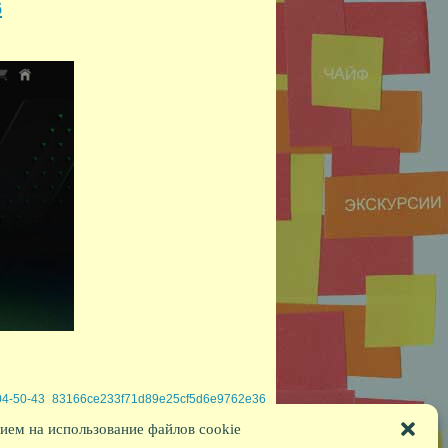
6
-04-50-43_83166ce233f71d89e25cf5d6e9762e36
ием на использование файлов cookie