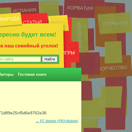
ересно будет всем!
 в наш семейный уголок!
Авторы
Гостевая книга
f71d89e25cf5d6e9762e36
←
FC Mobile (FIFA Mobile)