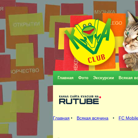
Главная
Фото
Экскурсии
Всякая в
Главная
•
Всякая всячина
•
FC Mobile