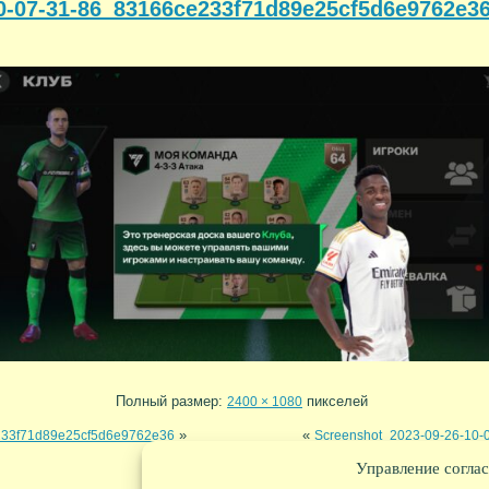
0-07-31-86_83166ce233f71d89e25cf5d6e9762e3
Полный размер:
пикселей
2400 × 1080
»
«
233f71d89e25cf5d6e9762e36
Screenshot_2023-09-26-10
Управление соглас