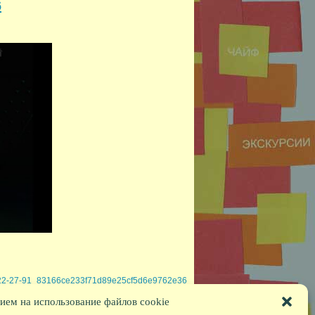
6
-22-27-91_83166ce233f71d89e25cf5d6e9762e36
ием на использование файлов cookie