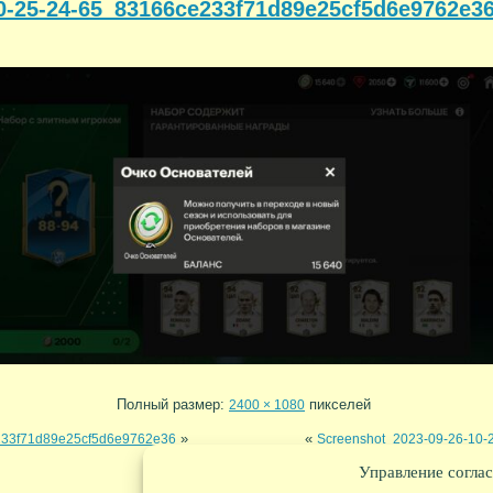
0-25-24-65_83166ce233f71d89e25cf5d6e9762e3
Полный размер:
пикселей
2400 × 1080
»
«
233f71d89e25cf5d6e9762e36
Screenshot_2023-09-26-10
Управление соглас