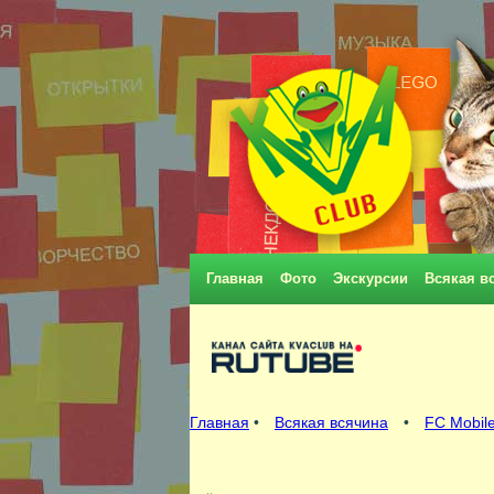
Главная
Фото
Экскурсии
Всякая в
Главная
•
Всякая всячина
•
FC Mobile