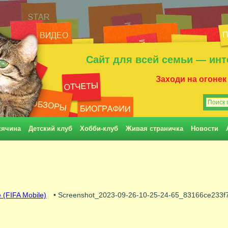
Сайт для всей семьи — инт
Заходи на огонек
сячина
Детский клуб
Хобби-клуб
Живая страничка
Новости
 (FIFA Mobile)
• Screenshot_2023-09-26-10-25-24-65_83166ce233