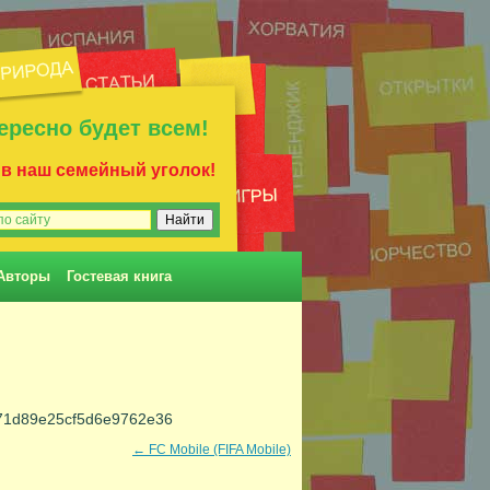
ересно будет всем!
 в наш семейный уголок!
Авторы
Гостевая книга
f71d89e25cf5d6e9762e36
←
FC Mobile (FIFA Mobile)