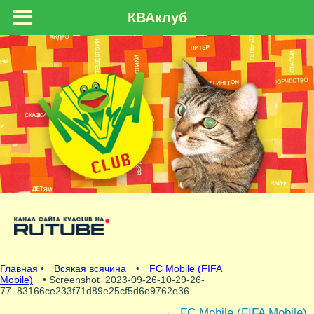
КВАклуб
Главная
•
Всякая всячина
•
FC Mobile (FIFA
Mobile)
• Screenshot_2023-09-26-10-29-26-
77_83166ce233f71d89e25cf5d6e9762e36
←
FC Mobile (FIFA Mobile)