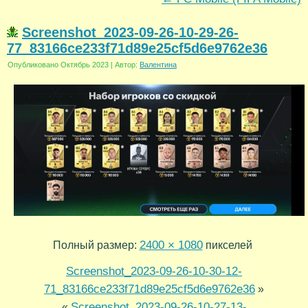
Screenshot_2023-09-26-10-29-26-
77_83166ce233f71d89e25cf5d6e9762e36
Опубликовано
Октябрь 2023
|
Автор:
Валентина
2400 × 1080
Полный размер:
пикселей
Screenshot_2023-09-26-10-30-12-
71_83166ce233f71d89e25cf5d6e9762e36
»
Screenshot_2023-09-26-10-27-13-
«