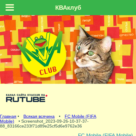
КВАклуб
Главная
•
Всякая всячина
•
FC Mobile (FIFA
Mobile)
• Screenshot_2023-09-26-10-37-37-
88_83166ce233f71d89e25cf5d6e9762e36
←
FC Mobile (FIFA Mobile)