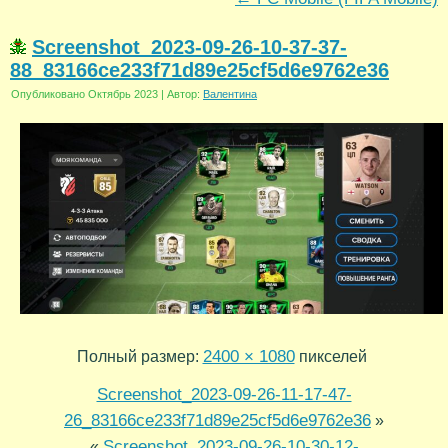
Screenshot_2023-09-26-10-37-37-
88_83166ce233f71d89e25cf5d6e9762e36
Опубликовано
Октябрь 2023
|
Автор:
Валентина
2400 × 1080
Полный размер:
пикселей
Screenshot_2023-09-26-11-17-47-
26_83166ce233f71d89e25cf5d6e9762e36
»
Screenshot_2023-09-26-10-30-12-
«