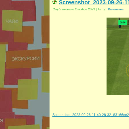
Screenshot_2023-09-26-1
Опубликовано
Октябрь 2023
|
Автор:
Валентина
Screenshot_2023-09-26-11-40-28-32_83166ce