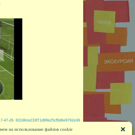
6
-17-47-26_83166ce233f71d89e25cf5d6e9762e36
ием на использование файлов cookie