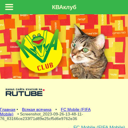
КВАклуб
Главная
•
Всякая всячина
•
FC Mobile (FIFA
Mobile)
• Screenshot_2023-09-26-13-48-11-
76_83166ce233f71d89e25cf5d6e9762e36
←
FC Mobile (FIFA Mobile)