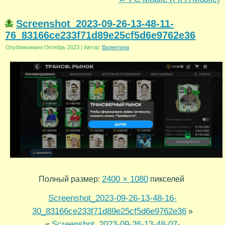
Screenshot_2023-09-26-13-48-11-
76_83166ce233f71d89e25cf5d6e9762e36
Опубликовано
Октябрь 2023
|
Автор:
Валентина
2400 × 1080
Полный размер:
пикселей
Screenshot_2023-09-26-13-48-16-
30_83166ce233f71d89e25cf5d6e9762e36
»
Screenshot_2023-09-26-13-48-07-
«