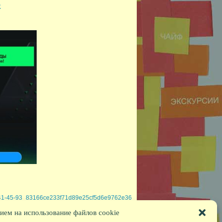
6
-41-45-93_83166ce233f71d89e25cf5d6e9762e36
ием на использование файлов cookie