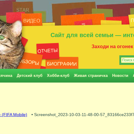
Сайт для всей семьи — инт
Заходи на огонек
сячина
Детский клуб
Хобби-клуб
Живая страничка
Новости
 (FIFA Mobile)
• Screenshot_2023-10-03-11-48-00-57_83166ce233