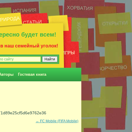
ересно будет всем!
 в наш семейный уголок!
Авторы
Гостевая книга
f71d89e25cf5d6e9762e36
←
FC Mobile (FIFA Mobile)