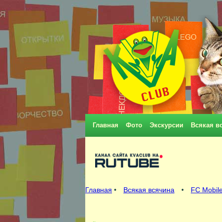
Главная
Фото
Экскурсии
Всякая в
Главная
•
Всякая всячина
•
FC Mobile