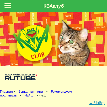
КВАклуб
Главная
•
Всякая всячина
•
Рекомендуем
послушать
•
Чайф
• 4-stul
←
Чайф