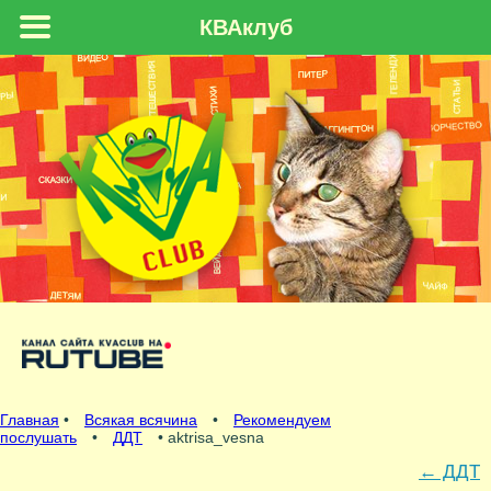
КВАклуб
Главная
•
Всякая всячина
•
Рекомендуем
послушать
•
ДДТ
• aktrisa_vesna
←
ДДТ