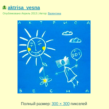
aktrisa_vesna
Опубликовано
Апрель 2013
|
Автор:
Валентина
300 × 300
Полный размер:
пикселей