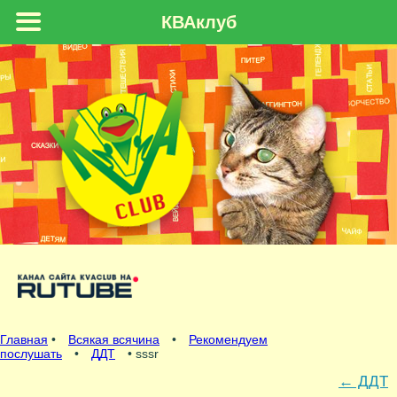
КВАклуб
Главная
•
Всякая всячина
•
Рекомендуем
послушать
•
ДДТ
• sssr
←
ДДТ