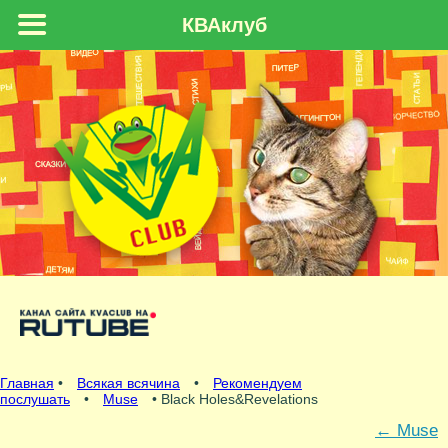
КВАклуб
Главная
•
Всякая всячина
•
Рекомендуем
послушать
•
Muse
• Black Holes&Revelations
←
Muse