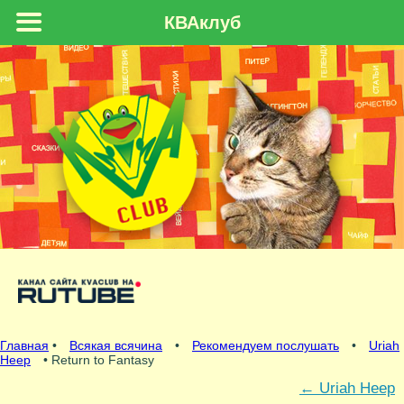
КВАклуб
Главная
•
Всякая всячина
•
Рекомендуем послушать
•
Uriah
Heep
• Return to Fantasy
←
Uriah Heep