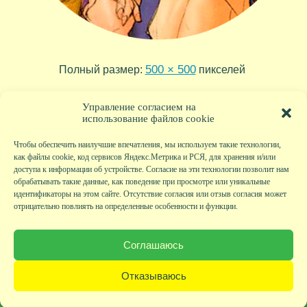
500 × 500
Полный размер:
пикселей
vader_13
»
Управление согласием на
использование файлов cookie
Чтобы обеспечить наилучшие впечатления, мы используем такие технологии,
как файлы cookie, код сервисов Яндекс.Метрика и РСЯ, для хранения и/или
доступа к информации об устройстве. Согласие на эти технологии позволит нам
обрабатывать такие данные, как поведение при просмотре или уникальные
идентификаторы на этом сайте. Отсутствие согласия или отзыв согласия может
отрицательно повлиять на определенные особенности и функции.
Главная
|
Фото
|
Экскурсии
|
Всякая всячина
|
Детский клуб
|
Хобби-клуб
|
Живая
страничка
|
Новости
|
Авторы
|
Гостевая книга
|
Контакты
|
Друзья сайта
|
Карта
Соглашаюсь
сайта
© KVAclub.ru, 2008-2026. Все права защищены.
Отказываюсь
Политика безопасности
При любом использовании материалов активная ссылка на сайт KVAclub.ru