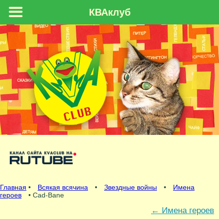
КВАклуб
Главная
•
Всякая всячина
•
Звездные войны
•
Имена
героев
• Cad-Bane
←
Имена героев