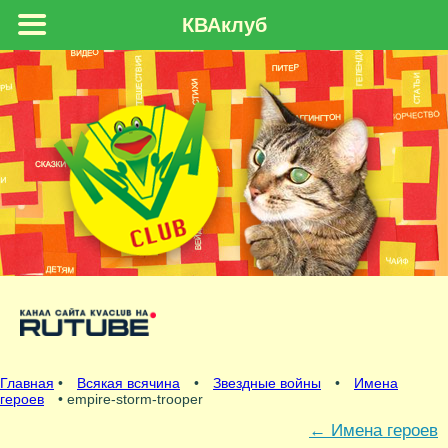
КВАклуб
Главная
•
Всякая всячина
•
Звездные войны
•
Имена
героев
• empire-storm-trooper
←
Имена героев