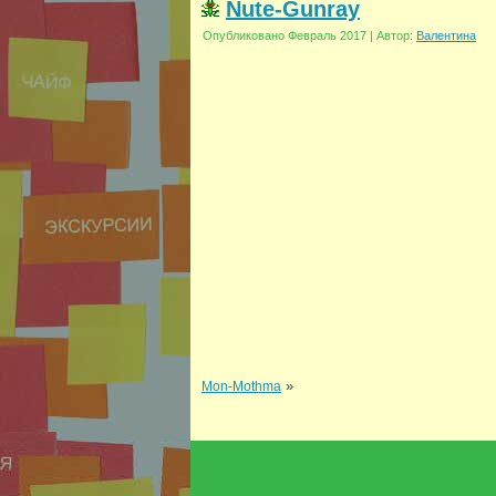
Nute-Gunray
Опубликовано
Февраль 2017
|
Автор:
Валентина
»
Mon-Mothma