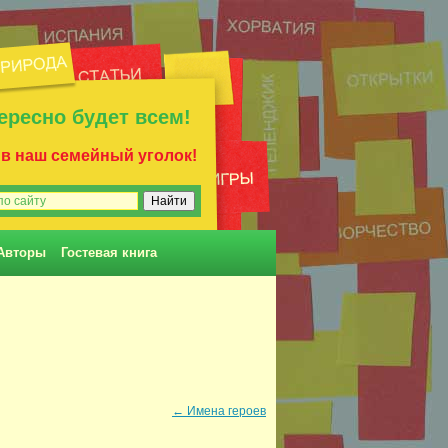
ересно будет всем!
 в наш семейный уголок!
Авторы
Гостевая книга
←
Имена героев