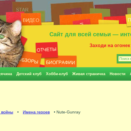
Сайт для всей семьи — инт
Заходи на огонек
сячина
Детский клуб
Хобби-клуб
Живая страничка
Новости
 войны
•
Имена героев
• Nute-Gunray