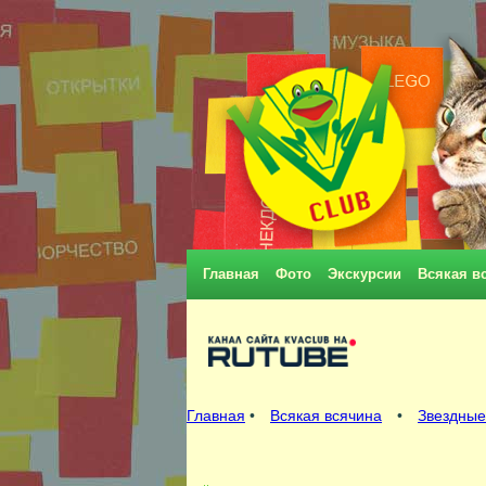
Главная
Фото
Экскурсии
Всякая в
Главная
•
Всякая всячина
•
Звездные