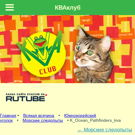
КВАклуб
Главная
•
Всякая всячина
•
Южнокорейский
уголок
•
Морские следопыты
• K_Ocean_Pathfinders_kva
←
Морские следопыты