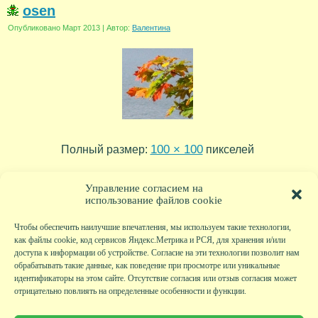
osen
Опубликовано
Март 2013
|
Автор:
Валентина
100 × 100
Полный размер:
пикселей
tuman
nebo
»
«
Управление согласием на
использование файлов cookie
Чтобы обеспечить наилучшие впечатления, мы используем такие технологии,
как файлы cookie, код сервисов Яндекс.Метрика и РСЯ, для хранения и/или
доступа к информации об устройстве. Согласие на эти технологии позволит нам
обрабатывать такие данные, как поведение при просмотре или уникальные
идентификаторы на этом сайте. Отсутствие согласия или отзыв согласия может
отрицательно повлиять на определенные особенности и функции.
Главная
|
Фото
|
Экскурсии
|
Всякая всячина
|
Детский клуб
|
Хобби-клуб
|
Живая