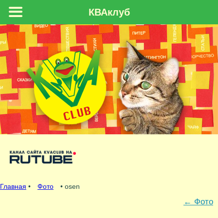
КВАклуб
Главная
•
Фото
• osen
←
Фото