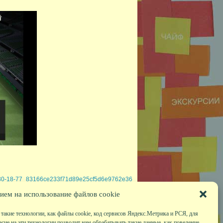
-30-18-77_83166ce233f71d89e25cf5d6e9762e36
ием на использование файлов cookie
такие технологии, как файлы cookie, код сервисов Яндекс.Метрика и РСЯ, для
асие на эти технологии позволит нам обрабатывать такие данные, как поведение