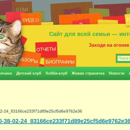
Сайт для всей семьи — инт
Заходи на огонек
сячина
Детский клуб
Хобби-клуб
Живая страничка
Новости
-02-24_83166ce233f71d89e25cf5d6e9762e36
0-38-02-24_83166ce233f71d89e25cf5d6e9762e3