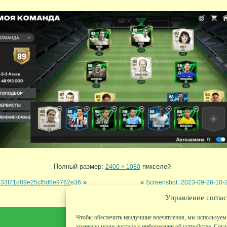
Полный размер:
пикселей
2400 × 1080
»
«
233f71d89e25cf5d6e9762e36
Screenshot_2023-09-26-10
Управление соглас
Чтобы обеспечить наилучшие впечатления, мы используем 
хранения и/или доступа к информации об устройстве. Согл