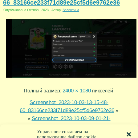
66_83166ce233f71d89e25cf5d6e9762e36
Опубликовано
Октябрь 2023
|
Автор:
Валентина
2400 × 1080
Полный размер:
пикселей
Screenshot_2023-10-03-13-15-48-
60_83166ce233f71d89e25cf5d6e9762e36
»
Screenshot_2023-10-03-09-01-21-
«
56_83166ce233f71d89e25cf5d6e9762e36
Управление согласием на
использование файлов cookie