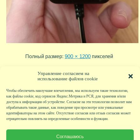
900 × 1200
Полный размер:
пикселей
2024-01-12 22-21-48
2023-09-13-15-28-20
»
«
Управление согласием на
использование файлов cookie
Чтобы обеспечить наилучшие впечатления, мы используем такие технологии,
как файлы cookie, код сервисов Яндекс.Метрика и РСЯ, для хранения и/или
доступа к информации об устройстве. Согласие на эти технологии позволит нам
обрабатывать такие данные, как поведение при просмотре или уникальные
идентификаторы на этом сайте. Отсутствие согласия или отзыв согласия может
отрицательно повлиять на определенные особенности и функции.
Главная
|
Фото
|
Экскурсии
|
Всякая всячина
|
Детский клуб
|
Хобби-клуб
|
Живая
страничка
|
Новости
|
Авторы
|
Гостевая книга
|
Контакты
|
Друзья сайта
|
Карта
Соглашаюсь