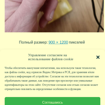
900 × 1200
Полный размер:
пикселей
2024-01-12 22-21-35
2024-01-12 22-19-55
»
«
Управление согласием на
использование файлов cookie
Чтобы обеспечить наилучшие впечатления, мы используем такие технологии,
как файлы cookie, код сервисов Яндекс.Метрика и РСЯ, для хранения и/или
доступа к информации об устройстве. Согласие на эти технологии позволит нам
обрабатывать такие данные, как поведение при просмотре или уникальные
идентификаторы на этом сайте. Отсутствие согласия или отзыв согласия может
отрицательно повлиять на определенные особенности и функции.
Главная
|
Фото
|
Экскурсии
|
Всякая всячина
|
Детский клуб
|
Хобби-клуб
|
Живая
страничка
|
Новости
|
Авторы
|
Гостевая книга
|
Контакты
|
Друзья сайта
|
Карта
Соглашаюсь