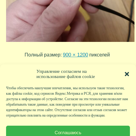
900 × 1200
Полный размер:
пикселей
2024-01-12 22-20-19
2024-01-12 22-21-48
»
«
Управление согласием на
использование файлов cookie
Чтобы обеспечить наилучшие впечатления, мы используем такие технологии,
как файлы cookie, код сервисов Яндекс.Метрика и РСЯ, для хранения и/или
доступа к информации об устройстве. Согласие на эти технологии позволит нам
обрабатывать такие данные, как поведение при просмотре или уникальные
идентификаторы на этом сайте. Отсутствие согласия или отзыв согласия может
отрицательно повлиять на определенные особенности и функции.
Главная
|
Фото
|
Экскурсии
|
Всякая всячина
|
Детский клуб
|
Хобби-клуб
|
Живая
страничка
|
Новости
|
Авторы
|
Гостевая книга
|
Контакты
|
Друзья сайта
|
Карта
Соглашаюсь