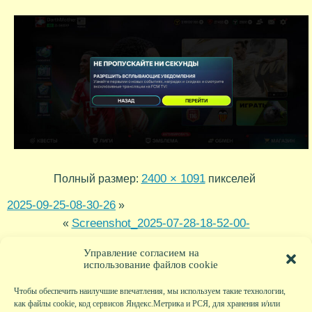
2400 × 1091
Полный размер:
пикселей
2025-09-25-08-30-26
»
Screenshot_2025-07-28-18-52-00-
«
87_83166ce233f71d89e25cf5d6e9762e36
Управление согласием на
использование файлов cookie
Чтобы обеспечить наилучшие впечатления, мы используем такие технологии,
как файлы cookie, код сервисов Яндекс.Метрика и РСЯ, для хранения и/или