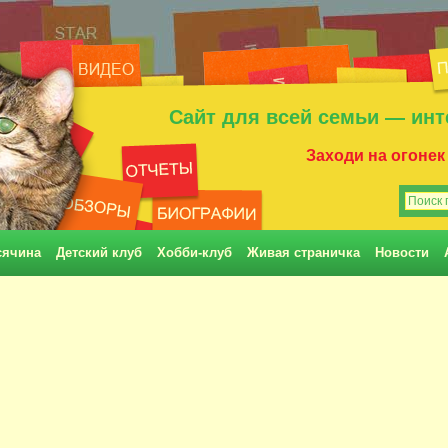
Сайт для всей семьи — инт
Заходи на огонек
сячина
Детский клуб
Хобби-клуб
Живая страничка
Новости