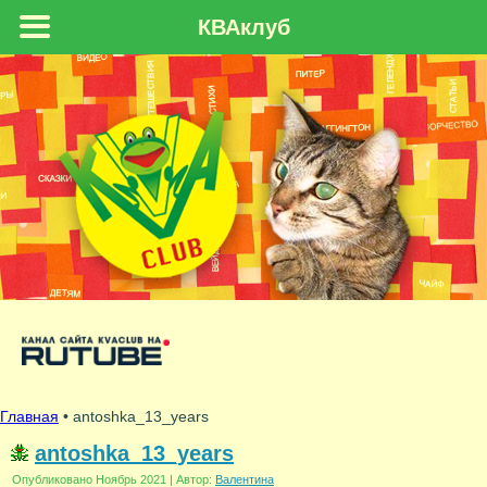
КВАклуб
Главная
• antoshka_13_years
antoshka_13_years
Опубликовано
Ноябрь 2021
|
Автор:
Валентина