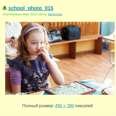
school_photo_015
Опубликовано
Март 2013
|
Автор:
Валентина
450 × 300
Полный размер:
пикселей
school_photo_016
school_photo_014
»
«