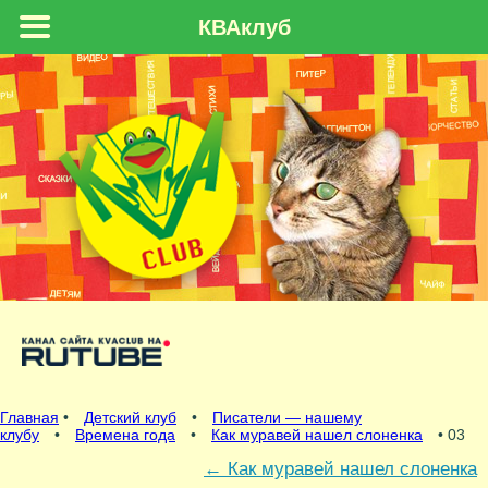
КВАклуб
Главная
•
Детский клуб
•
Писатели — нашему
клубу
•
Времена года
•
Как муравей нашел слоненка
• 03
←
Как муравей нашел слоненка