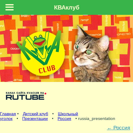
КВАклуб
Главная
•
Детский клуб
•
Школьный
уголок
•
Презентации
•
Россия
• russia_presentation
←
Россия