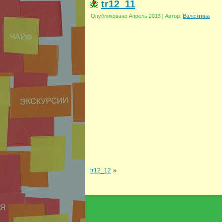
tr12_11
Опубликовано
Апрель 2013
|
Автор:
Валентина
»
tr12_12