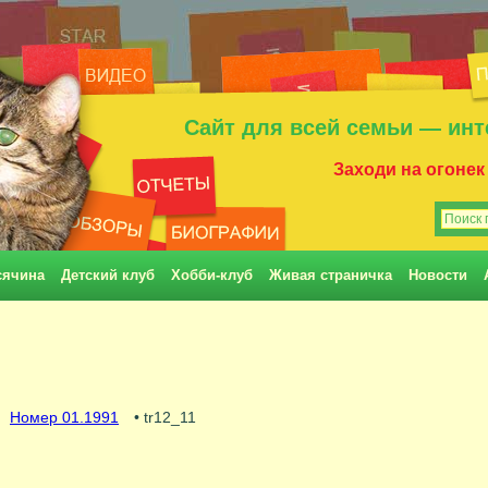
Сайт для всей семьи — инт
Заходи на огонек
сячина
Детский клуб
Хобби-клуб
Живая страничка
Новости
Номер 01.1991
• tr12_11