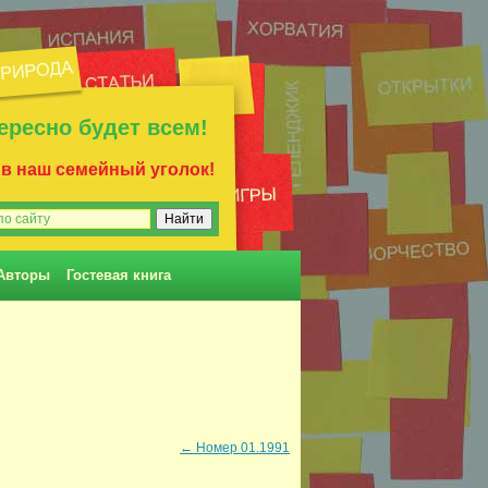
ересно будет всем!
 в наш семейный уголок!
Авторы
Гостевая книга
←
Номер 01.1991