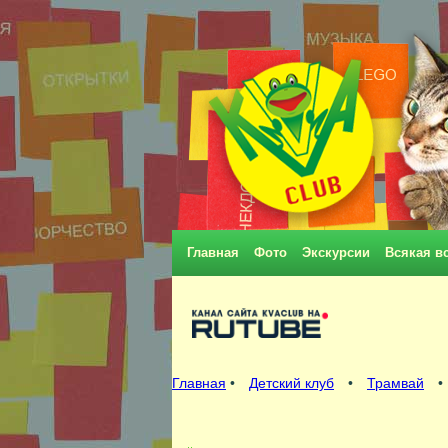
Главная
Фото
Экскурсии
Всякая в
Главная
•
Детский клуб
•
Трамвай
•