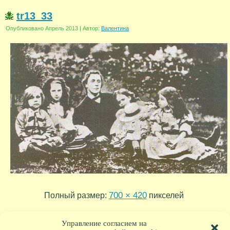
tr13_33
Опубликовано
Апрель 2013
|
Автор:
Валентина
700 × 420
Полный размер:
пикселей
tr13_34
tr13_32
»
«
Управление согласием на