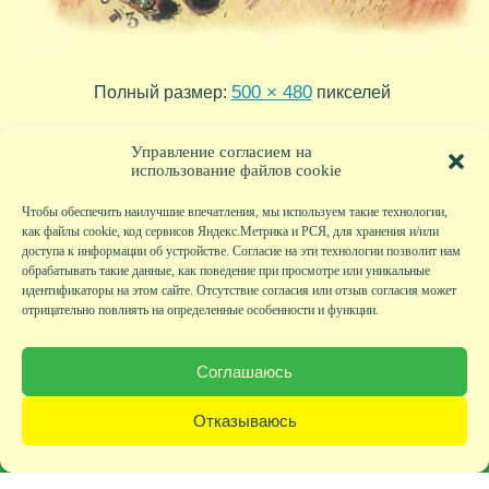
500 × 480
Полный размер:
пикселей
tr13_35
tr13_33
»
«
Управление согласием на
использование файлов cookie
Чтобы обеспечить наилучшие впечатления, мы используем такие технологии,
как файлы cookie, код сервисов Яндекс.Метрика и РСЯ, для хранения и/или
доступа к информации об устройстве. Согласие на эти технологии позволит нам
обрабатывать такие данные, как поведение при просмотре или уникальные
идентификаторы на этом сайте. Отсутствие согласия или отзыв согласия может
отрицательно повлиять на определенные особенности и функции.
Главная
|
Фото
|
Экскурсии
|
Всякая всячина
|
Детский клуб
|
Хобби-клуб
|
Живая
страничка
|
Новости
|
Авторы
|
Гостевая книга
|
Контакты
|
Друзья сайта
|
Карта
Соглашаюсь
сайта
© KVAclub.ru, 2008-2026. Все права защищены.
Отказываюсь
Политика безопасности
При любом использовании материалов активная ссылка на сайт KVAclub.ru
обязательна!