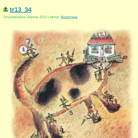
tr13_34
Опубликовано
Апрель 2013
|
Автор:
Валентина