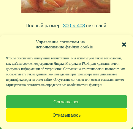
300 × 408
Полный размер:
пикселей
tr03_19
tr03_17
»
«
Управление согласием на
использование файлов cookie
Чтобы обеспечить наилучшие впечатления, мы используем такие технологии,
как файлы cookie, код сервисов Яндекс.Метрика и РСЯ, для хранения и/или
доступа к информации об устройстве. Согласие на эти технологии позволит нам
обрабатывать такие данные, как поведение при просмотре или уникальные
идентификаторы на этом сайте. Отсутствие согласия или отзыв согласия может
отрицательно повлиять на определенные особенности и функции.
Главная
|
Фото
|
Экскурсии
|
Всякая всячина
|
Детский клуб
|
Хобби-клуб
|
Живая
страничка
|
Новости
|
Авторы
|
Гостевая книга
|
Контакты
|
Друзья сайта
|
Карта
Соглашаюсь
сайта
© KVAclub.ru, 2008-2026. Все права защищены.
Отказываюсь
Политика безопасности
При любом использовании материалов активная ссылка на сайт KVAclub.ru
обязательна!