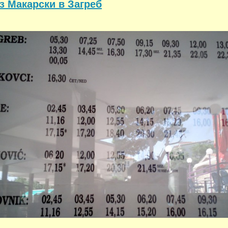
з Макарски в Загреб