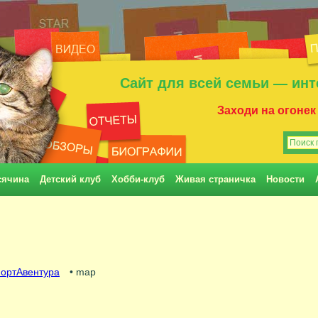
Сайт для всей семьи — инт
Заходи на огонек
сячина
Детский клуб
Хобби-клуб
Живая страничка
Новости
ортАвентура
• map