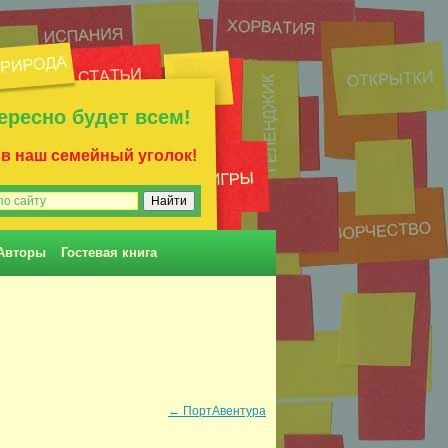
ересно будет всем!
 в наш семейный уголок!
Авторы
Гостевая книга
←
ПортАвентура