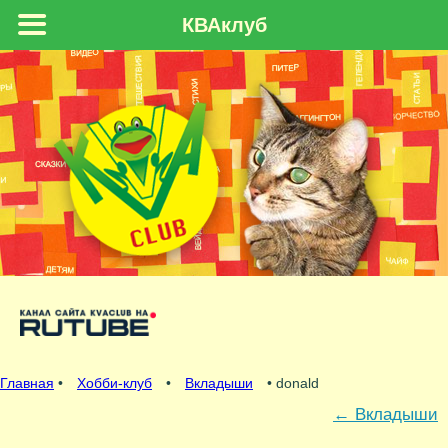
КВАклуб
Главная
•
Хобби-клуб
•
Вкладыши
• donald
←
Вкладыши