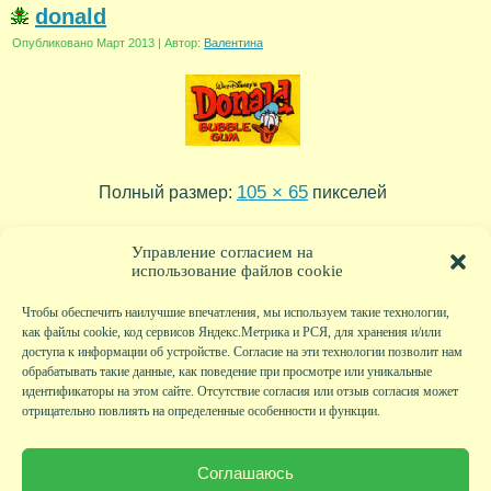
donald
Опубликовано
Март 2013
|
Автор:
Валентина
105 × 65
Полный размер:
пикселей
love is
»
Управление согласием на
использование файлов cookie
Чтобы обеспечить наилучшие впечатления, мы используем такие технологии,
как файлы cookie, код сервисов Яндекс.Метрика и РСЯ, для хранения и/или
доступа к информации об устройстве. Согласие на эти технологии позволит нам
обрабатывать такие данные, как поведение при просмотре или уникальные
идентификаторы на этом сайте. Отсутствие согласия или отзыв согласия может
отрицательно повлиять на определенные особенности и функции.
Главная
|
Фото
|
Экскурсии
|
Всякая всячина
|
Детский клуб
|
Хобби-клуб
|
Живая
страничка
|
Новости
|
Авторы
|
Гостевая книга
|
Контакты
|
Друзья сайта
|
Карта
Соглашаюсь
сайта