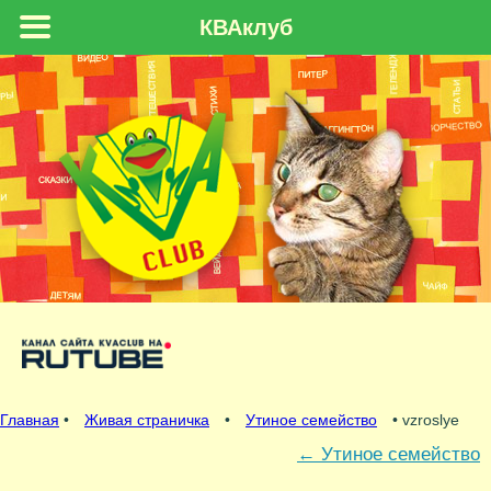
КВАклуб
Главная
•
Живая страничка
•
Утиное семейство
• vzroslye
←
Утиное семейство